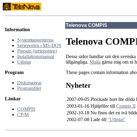
Telenova COMPIS
Information
Telenova COMP
Systemtangenterna
Serieporten i MS-DOS
Pinouts (serieporten)
Dessa sidor handlar om den svenska 
Installationsmanual
tillgängliga.
Maila
gärna mig om ni har
Utlistat
These pages contain information abo
Program
Diskimagear
Nyheter
Programfiler
Länkar
2007-09-05
Plockade bort lite döda 
2003-01-16
Hjälpfiler till
Compis II
COMPIS
2002-10-18
Nu finns det en två bil
CP/M
2002-07-08
Lade till
"Utlistat"