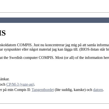
IS
skoldatorn COMPIS. Just nu koncentrerar jag mig på att samla informa
 synpunkter eller något material jag kan lägga till. (BIOS-listan står h
ut the Swedish computer COMPIS. Most (or all) of the information here
länkar.
och
CP/M-3 (yaze-ag)
.
der på min Compis II:
Tangentbordet
(lite suddig, kanske) och
datorn
.